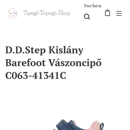
Suchen
Tipegő T
opogó Shop
shop
D.D.Step Kislány
Barefoot Vászoncipő
C063-41341C