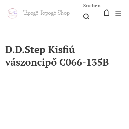
Suchen
Tipegő T
opogó Shop
shop
D.D.Step Kisfiú
vászoncipő C066-135B