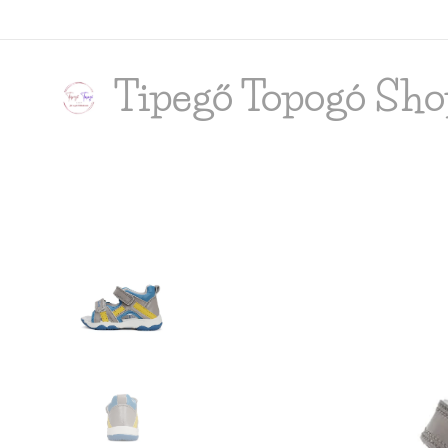
Tipegő T
opogó Sho
shop