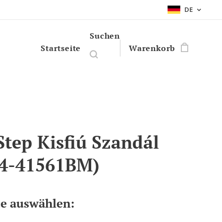
DE
Suchen
Startseite
Warenkorb
Step Kisfiú Szandál
4-41561BM)
te auswählen: