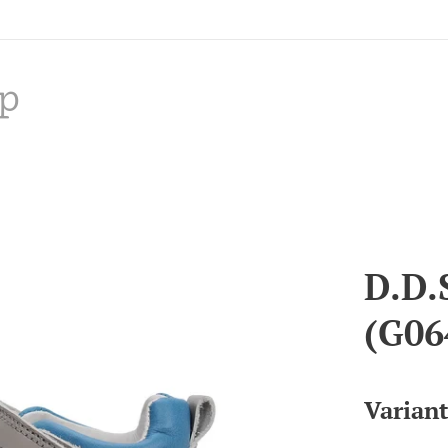
p
D.D.
(G06
Varian