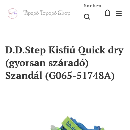
Suchen
Tipegő T
opogó Shop
shop
D.D.Step Kisfiú Quick dry
(gyorsan száradó)
Szandál (G065-51748A)