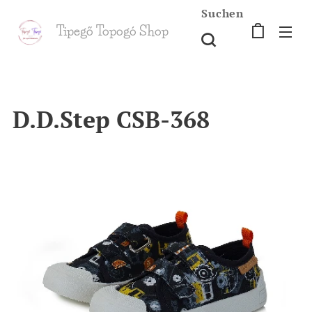
Suchen
Tipegő T
opogó Shop
shop
D.D.Step CSB-368