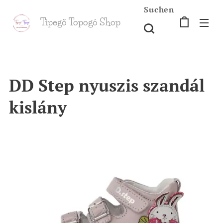
Suchen
Tipegő T
opogó Shop
shop
DD Step nyuszis szandál
kislány