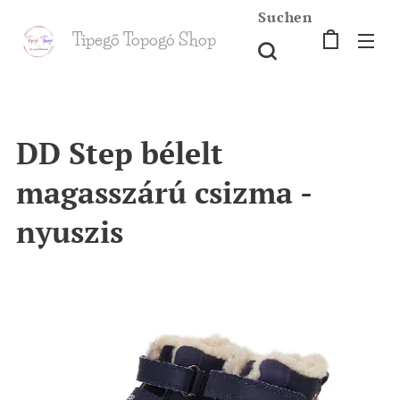
Suchen
Tipegő T
opogó Shop
shop
DD Step bélelt
magasszárú csizma -
nyuszis