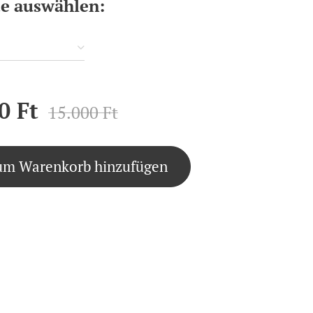
te auswählen:
0
Ft
15.000
Ft
um Warenkorb hinzufügen