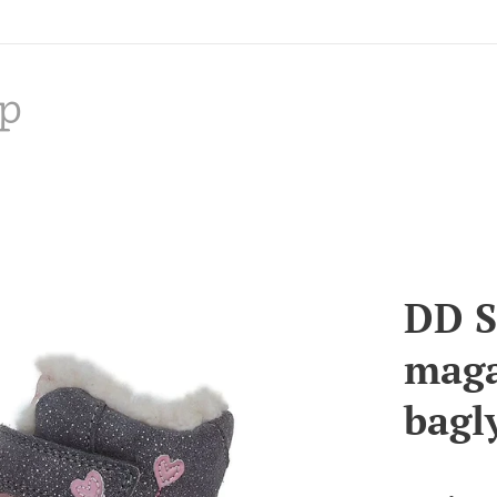
p
DD S
maga
bagl