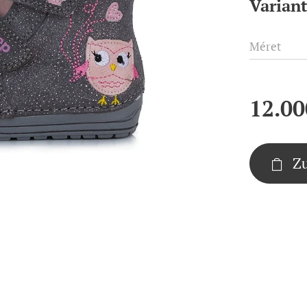
Varian
Méret
12.00
Z