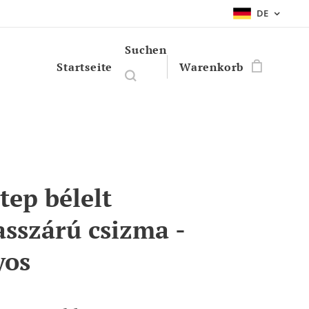
DE
Suchen
Startseite
Warenkorb
tep bélelt
sszárú csizma -
yos