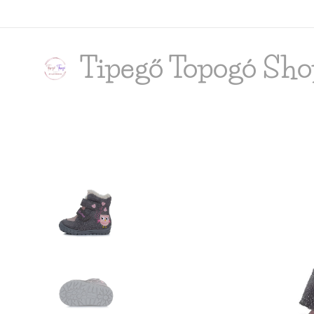
Tipegő T
opogó Sho
shop