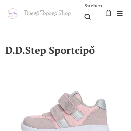
Suchen
Tipegő T
opogó Shop
shop
D.D.Step Sportcipő