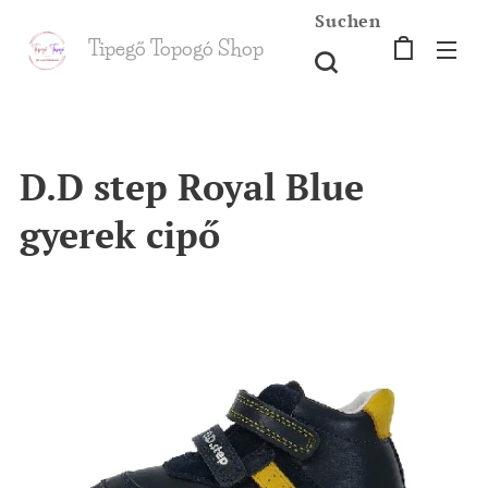
Suchen
Tipegő T
opogó Shop
shop
D.D step Royal Blue
gyerek cipő