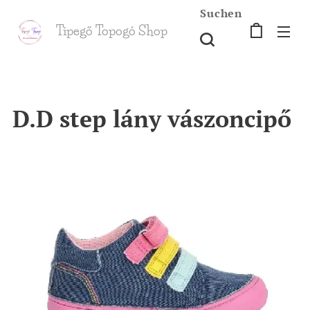
Suchen
Tipegő T
opogó Shop
shop
D.D step lány vászoncipő