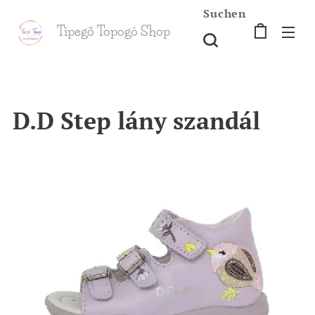
Suchen
Tipegő T
opogó Shop
shop
D.D Step lány szandál