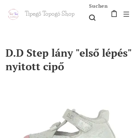
Suchen
Tipegő T
opogó Shop
shop
D.D Step lány "első lépés"
nyitott cipő