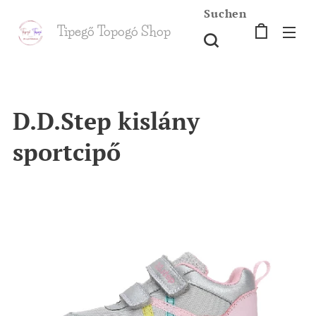
Suchen
Tipegő T
opogó Shop
shop
D.D.Step kislány
sportcipő