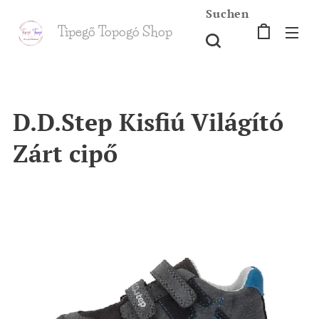
Suchen
Tipegő T
opogó Shop
shop
D.D.Step Kisfiú Világító
Zárt cipő