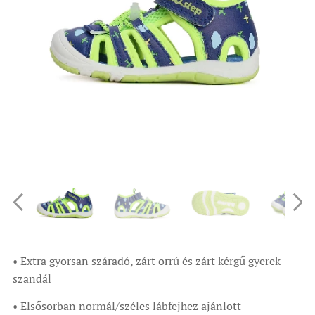
• Extra gyorsan száradó, zárt orrú és zárt kérgű gyerek
szandál
• Elsősorban normál/széles lábfejhez ajánlott