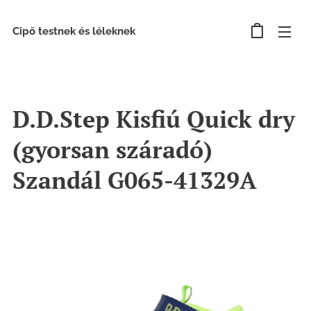
Cipő testnek és léleknek
D.D.Step Kisfiú Quick dry
(gyorsan száradó)
Szandál G065-41329A