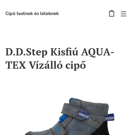
Cipő testnek és léleknek
D.D.Step Kisfiú AQUA-
TEX Vízálló cipő