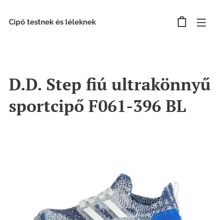
Cipő testnek és léleknek
D.D. Step fiú ultrakönnyű
sportcipő F061-396 BL