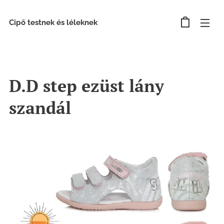
Cipő testnek és léleknek
D.D step ezüst lány
szandál