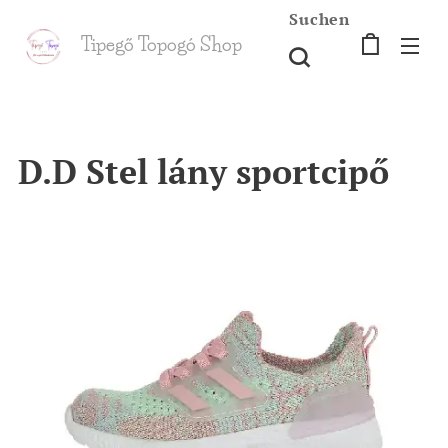
Suchen
Tipegő T
opogó Shop
shop
D.D Stel lány sportcipő