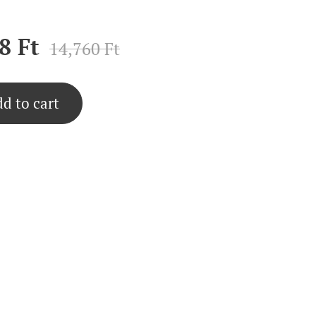
8
Ft
14,760
Ft
d to cart